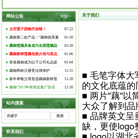
关于我们
网站公告
详情>>
太空莲子团购开始啦！
07-22
藕御第二款产品：“藕御祝英薹
01-20
藕御莲藕具备成为全国莲藕品
03-28
藕御新鲜莲藕包装介绍与卖点
01-06
恭喜藕御成为以下公司礼品提
01-04
藕御商标注册受法律保护
12-31
■ 毛笔字体
新年孝敬父母首选藕御新鲜莲
12-28
的文化底蕴的
藕御“2013年有奖征集广告语
12-20
■ 两片"藕"
大众了解到品
站内搜索
■ 品牌英文呈
缺，更使log
联系我们
■ logo以