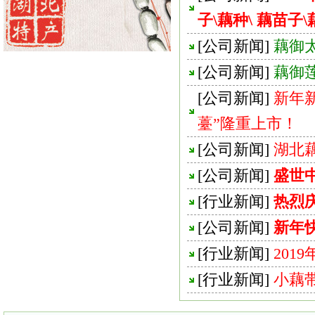
子\藕种\ 藕苗子\
[
公司新闻
]
藕御
[
公司新闻
]
藕御
[
公司新闻
]
新年
薹”隆重上市！
[
公司新闻
]
湖北
[
公司新闻
]
盛世
[
行业新闻
]
热烈
[
公司新闻
]
新年
[
行业新闻
]
201
[
行业新闻
]
小藕带