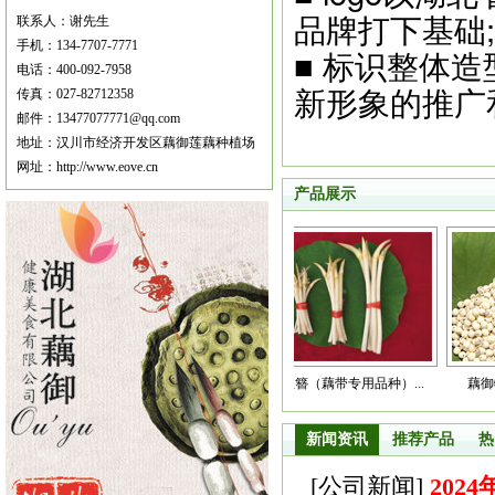
品牌打下基础;
联系人：谢先生
手机：134-7707-7771
■ 标识整体
电话：400-092-7958
新形象的推广
传真：027-82712358
邮件：13477077771@qq.com
地址：汉川市经济开发区藕御莲藕种植场
网址：http://www.eove.cn
产品展示
巨无霸 莲藕新品种 鄂...
白玉簪（藕带专用品种）...
藕御特级大颗
新闻资讯
推荐产品
热
[
公司新闻
]
202