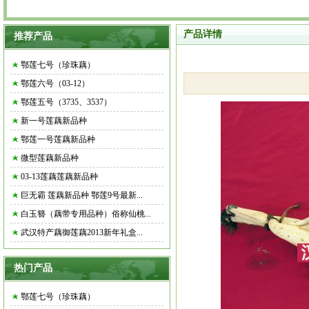
产品详情
推荐产品
鄂莲七号（珍珠藕）
鄂莲六号（03-12）
鄂莲五号（3735、3537）
新一号莲藕新品种
鄂莲一号莲藕新品种
微型莲藕新品种
03-13莲藕莲藕新品种
巨无霸 莲藕新品种 鄂莲9号最新...
白玉簪（藕带专用品种）俗称仙桃...
武汉特产藕御莲藕2013新年礼盒...
热门产品
鄂莲七号（珍珠藕）