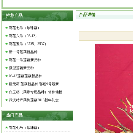
产品详情
推荐产品
鄂莲七号（珍珠藕）
鄂莲六号（03-12）
鄂莲五号（3735、3537）
新一号莲藕新品种
鄂莲一号莲藕新品种
微型莲藕新品种
03-13莲藕莲藕新品种
巨无霸 莲藕新品种 鄂莲9号最新...
白玉簪（藕带专用品种）俗称仙桃...
武汉特产藕御莲藕2013新年礼盒...
热门产品
鄂莲七号（珍珠藕）