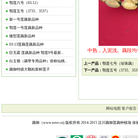
鄂莲六号（03-12）
鄂莲五号（3735、3537）
新一号莲藕新品种
鄂莲一号莲藕新品种
微型莲藕新品种
03-13莲藕莲藕新品种
中熟，入泥浅。藕段均匀
巨无霸 莲藕新品种 鄂莲9号最新...
白玉簪（藕带专用品种）俗称仙桃...
上一产品：
鄂莲七号（珍珠藕）
藕御特级大颗粒新鲜莲子
下一产品：
鄂莲五号（3735、353
网站地图
客户留言
藕御（www.eove.cn) 版权所有
2014-2015 汉川藕御莲藕种植场 