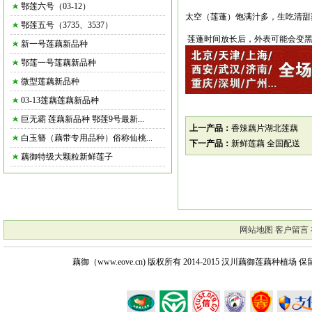
鄂莲六号（03-12）
太空（
莲蓬
）饱满汁多，生吃清甜
鄂莲五号（3735、3537）
莲蓬时间放长后，外表可能会变黑
新一号莲藕新品种
鄂莲一号莲藕新品种
微型莲藕新品种
03-13莲藕莲藕新品种
巨无霸 莲藕新品种 鄂莲9号最新...
上一产品：
香辣藕片湖北莲藕
白玉簪（藕带专用品种）俗称仙桃...
下一产品：
新鲜莲藕 全国配送
藕御特级大颗粒新鲜莲子
网站地图
客户留言
藕御（www.eove.cn) 版权所有
2014-2015 汉川藕御莲藕种植场 