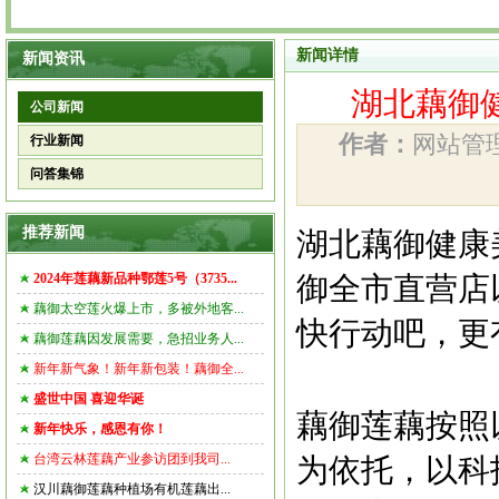
新闻详情
新闻资讯
湖北藕御健
公司新闻
作者：
网站
行业新闻
问答集锦
推荐新闻
湖北藕御健康
2024年莲藕新品种鄂莲5号（3735...
御全市直营店
藕御太空莲火爆上市，多被外地客...
快行动吧，更有
藕御莲藕因发展需要，急招业务人...
新年新气象！新年新包装！藕御全...
盛世中国 喜迎华诞
藕御莲藕按照
新年快乐，感恩有你！
台湾云林莲藕产业参访团到我司...
为依托，以科
汉川藕御莲藕种植场有机莲藕出...