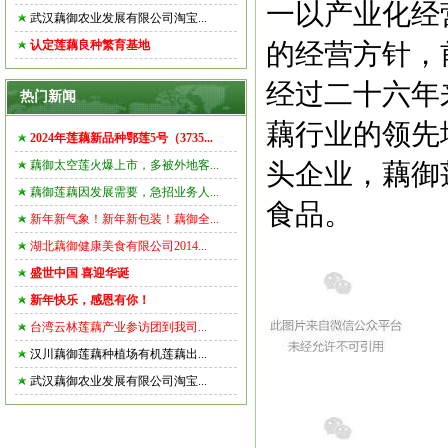
一以产业化经
武汉藕御农业发展有限公司淘宝...
认定莲藕良种繁育基地
的经营方针，
经过二十六年
热门新闻
藕行业的领先
2024年莲藕新品种鄂莲5号（3735...
藕御太空莲火爆上市，多被外地客...
头企业，藕御
藕御莲藕因发展需要，急招业务人...
食品。
新年新气象！新年新包装！藕御全...
湖北藕御健康美食有限公司2014...
盛世中国 喜迎华诞
新年快乐，感恩有你！
台湾云林莲藕产业参访团到我司...
汉川藕御莲藕种植场有机莲藕出...
武汉藕御农业发展有限公司淘宝...