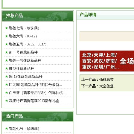
产品详情
推荐产品
鄂莲七号（珍珠藕）
鄂莲六号（03-12）
鄂莲五号（3735、3537）
新一号莲藕新品种
鄂莲一号莲藕新品种
微型莲藕新品种
03-13莲藕莲藕新品种
上一产品：
仙桃藕带
巨无霸 莲藕新品种 鄂莲9号最新...
下一产品：
太空莲蓬
白玉簪（藕带专用品种）俗称仙桃...
武汉特产藕御莲藕2013新年礼盒...
热门产品
鄂莲七号（珍珠藕）