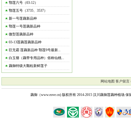
鄂莲六号（03-12）
鄂莲五号（3735、3537）
新一号莲藕新品种
鄂莲一号莲藕新品种
微型莲藕新品种
03-13莲藕莲藕新品种
巨无霸 莲藕新品种 鄂莲9号最新...
白玉簪（藕带专用品种）俗称仙桃...
藕御特级大颗粒新鲜莲子
网站地图
客户留言
藕御（www.eove.cn) 版权所有
2014-2015 汉川藕御莲藕种植场 