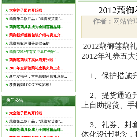
2012藕
太空莲子团购开始啦！
藕御第二款产品：“藕御祝英薹”...
作者：
网站
藕御莲藕具备成为全国莲藕品牌...
藕御新鲜莲藕包装介绍与卖点介...
藕御商标注册受法律保护
2012藕御莲
藕御“2013年有奖征集广告语”...
2012年礼券五
藕御莲藕线下实体店开张啦！
2013年全新莲藕礼盒装火热上市...
1、保护措施
新年发福利，首先藕御莲藕礼盒装...
恭喜藕御LOGO正式发布！
2、提货通道升
热门公告
上自助提货、手
太空莲子团购开始啦！
藕御第二款产品：“藕御祝英薹”...
3、礼券、封
藕御莲藕具备成为全国莲藕品牌...
体化设计理念，