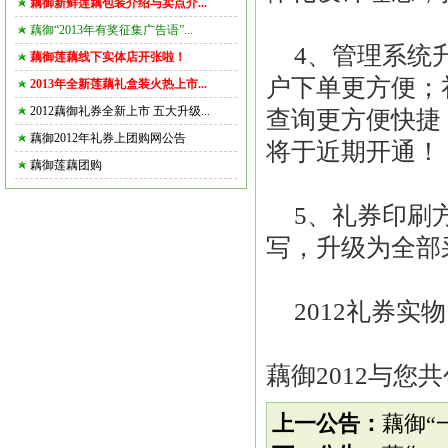
藕御新鲜莲藕包装介绍与卖点介...
藕御“2013年有奖征集广告语”...
4、管理系统
藕御莲藕线下实体店开张啦！
户下单更方便；
2013年全新莲藕礼盒装火热上市...
2012藕御礼券全新上市 五大升级...
查询更方便快捷
藕御2012年礼券上团购网公告
将于近期开通！
藕御莲藕团购
5、礼券印刷
写，升级为全部
2012礼券
藕御2012与您
上一公告：
藕御“