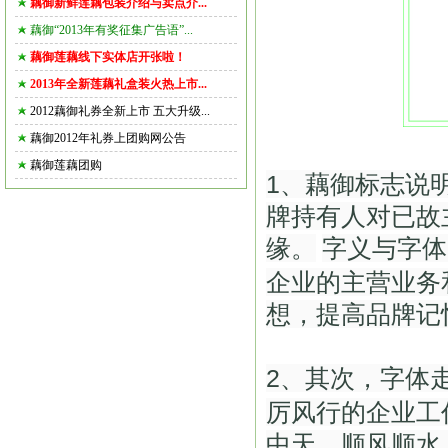
藕御新鲜莲藕包装介绍与卖点介...
藕御“2013年有奖征集广告语”...
藕御莲藕线下实体店开张啦！
2013年全新莲藕礼盒装火热上市...
2012藕御礼券全新上市 五大升级...
藕御2012年礼券上团购网公告
藕御莲藕团购
1、藕御标志说
牌持有人对已故
缘。
字义与字体
企业的主营业务
想，提高品牌记
2、其次，字体
厉风行的企业工
中天、顺风顺水