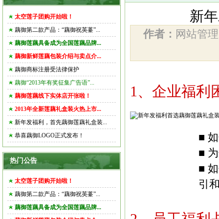
新年
太空莲子团购开始啦！
藕御第二款产品：“藕御祝英薹”...
作者：
网站管
藕御莲藕具备成为全国莲藕品牌...
藕御新鲜莲藕包装介绍与卖点介...
藕御商标注册受法律保护
藕御“2013年有奖征集广告语”...
1、企业福利
藕御莲藕线下实体店开张啦！
2013年全新莲藕礼盒装火热上市...
新年发福利，首先藕御莲藕礼盒装...
■ 
恭喜藕御LOGO正式发布！
■ 
热门公告
■ 
太空莲子团购开始啦！
引
藕御第二款产品：“藕御祝英薹”...
藕御莲藕具备成为全国莲藕品牌...