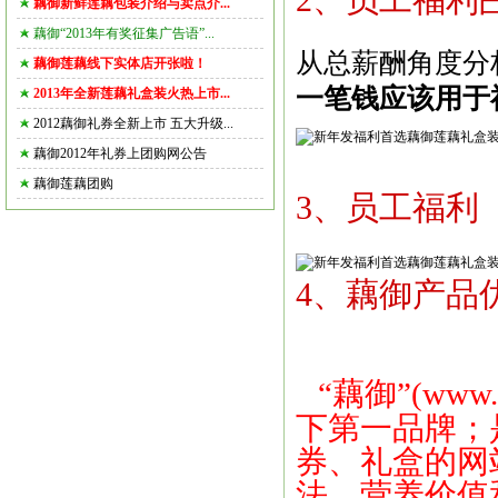
2、员工福利
藕御新鲜莲藕包装介绍与卖点介...
藕御“2013年有奖征集广告语”...
从总薪酬角度分
藕御莲藕线下实体店开张啦！
一笔钱应该用于
2013年全新莲藕礼盒装火热上市...
2012藕御礼券全新上市 五大升级...
藕御2012年礼券上团购网公告
藕御莲藕团购
3、员工福利
4、藕御产品
“藕御”(
www.
下第一品牌；
券、礼盒的网
法、营养价值