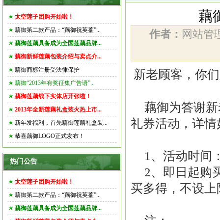
藕
太空莲子团购开始啦！
藕御第二款产品：“藕御祝英薹”...
作者：
网站
藕御莲藕具备成为全国莲藕品牌...
藕御新鲜莲藕包装介绍与卖点介...
藕御商标注册受法律保护
新老顾客，你们
藕御“2013年有奖征集广告语”...
藕御莲藕线下实体店开张啦！
藕御为答谢新
2013年全新莲藕礼盒装火热上市...
礼券活动，详情
新年发福利，首先藕御莲藕礼盒装...
恭喜藕御LOGO正式发布！
1、活动时间：
热门公告
2、即日起购
太空莲子团购开始啦！
买多得，不设上
藕御第二款产品：“藕御祝英薹”...
藕御莲藕具备成为全国莲藕品牌...