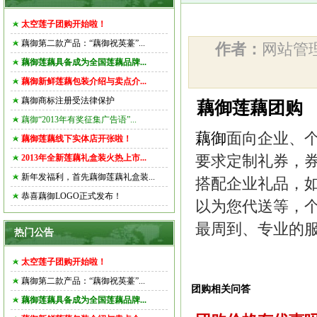
太空莲子团购开始啦！
藕御第二款产品：“藕御祝英薹”...
作者：
网站
藕御莲藕具备成为全国莲藕品牌...
藕御新鲜莲藕包装介绍与卖点介...
藕御商标注册受法律保护
藕御莲藕团购
藕御“2013年有奖征集广告语”...
藕御
面向企业、
藕御莲藕线下实体店开张啦！
2013年全新莲藕礼盒装火热上市...
要求定制礼券，券
新年发福利，首先藕御莲藕礼盒装...
搭配企业礼品，
恭喜藕御LOGO正式发布！
以为您代送等，
最周到、专业的
热门公告
太空莲子团购开始啦！
藕御第二款产品：“藕御祝英薹”...
团购相关问答
藕御莲藕具备成为全国莲藕品牌...