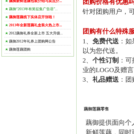
团购价格有优惠
藕御新鲜莲藕包装介绍与卖点介...
藕御“2013年有奖征集广告语”...
针对团购用户，可享
藕御莲藕线下实体店开张啦！
2013年全新莲藕礼盒装火热上市...
团购有什么特殊
2012藕御礼券全新上市 五大升级...
1、
免费代送
：如
藕御2012年礼券上团购网公告
藕御莲藕团购
以为您代送。
2、
个性订制
：可
业的LOGO及赠
3、
礼品赠送
：团
藕御莲藕零售
藕御提供面向个
新鲜莲藕，同时