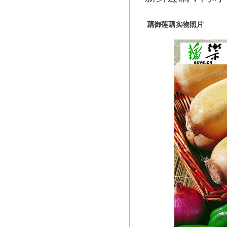
藕御莲藕实物照片