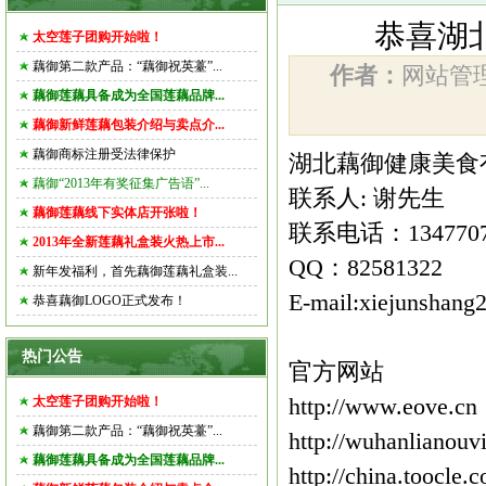
恭喜湖
太空莲子团购开始啦！
藕御第二款产品：“藕御祝英薹”...
作者：
网站
藕御莲藕具备成为全国莲藕品牌...
藕御新鲜莲藕包装介绍与卖点介...
藕御商标注册受法律保护
湖北藕御健康美食
藕御“2013年有奖征集广告语”...
联系人: 谢先生
藕御莲藕线下实体店开张啦！
联系电话：1347707
2013年全新莲藕礼盒装火热上市...
QQ：82581322
新年发福利，首先藕御莲藕礼盒装...
E-mail:xiejunshan
恭喜藕御LOGO正式发布！
热门公告
官方网站
太空莲子团购开始啦！
http://www.eove.cn
藕御第二款产品：“藕御祝英薹”...
http://wuhanlianouv
藕御莲藕具备成为全国莲藕品牌...
http://china.toocl