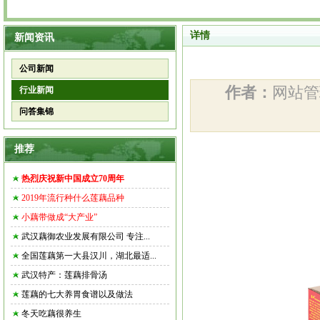
详情
新闻资讯
公司新闻
作者：
网站
行业新闻
问答集锦
推荐
热烈庆祝新中国成立70周年
2019年流行种什么莲藕品种
小藕带做成“大产业”
武汉藕御农业发展有限公司 专注...
全国莲藕第一大县汉川，湖北最适...
武汉特产：莲藕排骨汤
莲藕的七大养胃食谱以及做法
冬天吃藕很养生