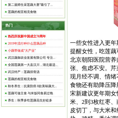
第二届师生采莲藕大赛”吸引了...
莲藕的相宜相克食物
热门
热烈庆祝新中国成立70周年
一些女性进入更年
2019年流行种什么莲藕品种
提醒女性，吃莲藕
小藕带做成“大产业”
武汉藕御农业发展有限公司 专注...
北京朝阳医院营养
全国莲藕第一大县汉川，湖北最适...
张、焦虑不安。芹
武汉特产：莲藕排骨汤
现月经不调、情绪
莲藕的相宜相克食物
食物还有助降压降
秋冬养生：抗衰防癌 8款美味藕大...
宋新建议更年期女
莲藕可做主食 与米饭同食易过饱
养生：秋季多吃莲藕花生好处多
米、2到3枚红枣、
皮切丁，与大米和