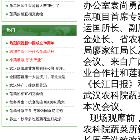
办公室袁尚勇
第二届师生采莲藕大赛”吸引了...
点项目首席专
莲藕的相宜相克食物
运国所长、副
热门
金处长、省农
热烈庆祝新中国成立70周年
局廖家红局长
2019年流行种什么莲藕品种
会议。来自广
小藕带做成“大产业”
武汉藕御农业发展有限公司 专注...
业合作社和莲
全国莲藕第一大县汉川，湖北最适...
《长江日报》
武汉特产：莲藕排骨汤
武汉农科院蔬
莲藕的相宜相克食物
秋冬养生：抗衰防癌 8款美味藕大...
本次会议。
莲藕可做主食 与米饭同食易过饱
现场观摩前，
养生：秋季多吃莲藕花生好处多
农科院蔬菜所