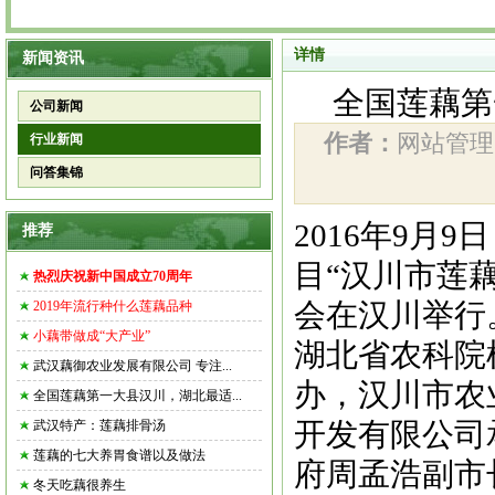
详情
新闻资讯
全国莲藕第
公司新闻
作者：
网站管
行业新闻
问答集锦
2016年9月
推荐
目“汉川市莲
热烈庆祝新中国成立70周年
会在汉川举行
2019年流行种什么莲藕品种
小藕带做成“大产业”
湖北省农科院
武汉藕御农业发展有限公司 专注...
办，汉川市农
全国莲藕第一大县汉川，湖北最适...
开发有限公司
武汉特产：莲藕排骨汤
莲藕的七大养胃食谱以及做法
府周孟浩副市
冬天吃藕很养生