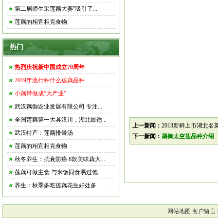
第二届师生采莲藕大赛”吸引了...
莲藕的相宜相克食物
热门
热烈庆祝新中国成立70周年
2019年流行种什么莲藕品种
小藕带做成“大产业”
武汉藕御农业发展有限公司 专注...
全国莲藕第一大县汉川，湖北最适...
上一新闻：
2013新鲜上市湖北名
武汉特产：莲藕排骨汤
下一新闻：
藕御太空莲品种介绍
莲藕的相宜相克食物
秋冬养生：抗衰防癌 8款美味藕大...
莲藕可做主食 与米饭同食易过饱
养生：秋季多吃莲藕花生好处多
网站地图
客户留言