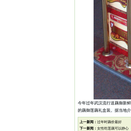
今年过年武汉流行送藕御新鲜
的藕御莲藕礼盒装。据当地介
上一新闻：
过年时藕价最好
下一新闻：
女性吃莲藕可以静心