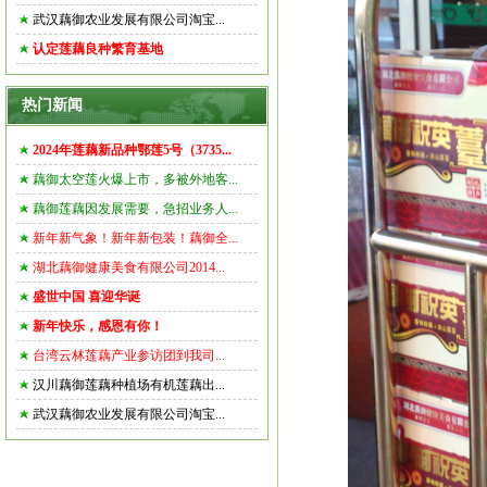
武汉藕御农业发展有限公司淘宝...
认定莲藕良种繁育基地
热门新闻
2024年莲藕新品种鄂莲5号（3735...
藕御太空莲火爆上市，多被外地客...
藕御莲藕因发展需要，急招业务人...
新年新气象！新年新包装！藕御全...
湖北藕御健康美食有限公司2014...
盛世中国 喜迎华诞
新年快乐，感恩有你！
台湾云林莲藕产业参访团到我司...
汉川藕御莲藕种植场有机莲藕出...
武汉藕御农业发展有限公司淘宝...