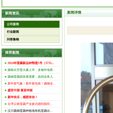
新闻详情
新闻资讯
公司新闻
行业新闻
问答集锦
推荐新闻
2024年莲藕新品种鄂莲5号（3735...
藕御太空莲火爆上市，多被外地客...
藕御莲藕因发展需要，急招业务人...
新年新气象！新年新包装！藕御全...
盛世中国 喜迎华诞
新年快乐，感恩有你！
台湾云林莲藕产业参访团到我司...
汉川藕御莲藕种植场有机莲藕出...