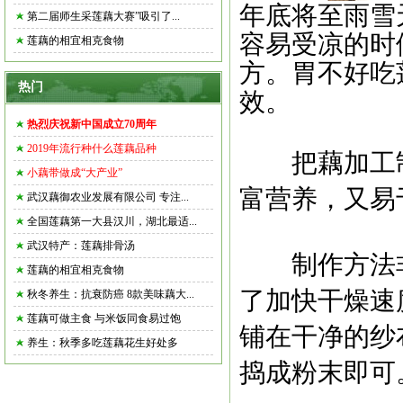
年底将至雨雪
第二届师生采莲藕大赛”吸引了...
容易受凉的时
莲藕的相宜相克食物
方。胃不好吃
热门
效。
热烈庆祝新中国成立70周年
2019年流行种什么莲藕品种
把藕加工制
小藕带做成“大产业”
富营养，又易
武汉藕御农业发展有限公司 专注...
全国莲藕第一大县汉川，湖北最适...
武汉特产：莲藕排骨汤
制作方法非
莲藕的相宜相克食物
了加快干燥速
秋冬养生：抗衰防癌 8款美味藕大...
莲藕可做主食 与米饭同食易过饱
铺在干净的纱
养生：秋季多吃莲藕花生好处多
捣成粉末即可