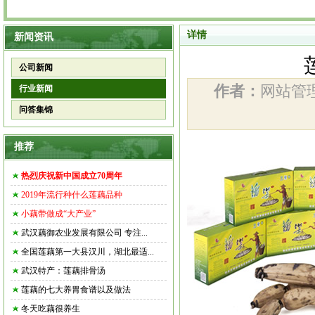
详情
新闻资讯
公司新闻
作者：
网站
行业新闻
问答集锦
推荐
热烈庆祝新中国成立70周年
2019年流行种什么莲藕品种
小藕带做成“大产业”
武汉藕御农业发展有限公司 专注...
全国莲藕第一大县汉川，湖北最适...
武汉特产：莲藕排骨汤
莲藕的七大养胃食谱以及做法
冬天吃藕很养生