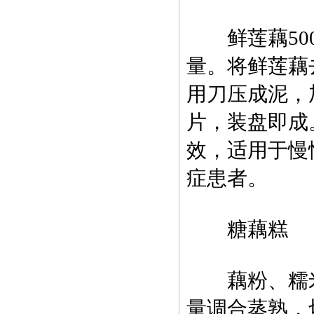
鲜莲藕500
量。将鲜莲藕
用刀压成泥，
片，装盘即成
效，适用于慢
症患者。
糖藕糕
藕粉
、糯
量调合蒸熟，