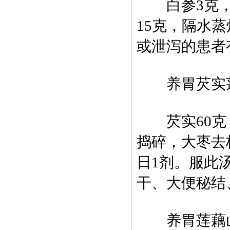
白参3克，莲
15克，隔水
或泄泻的患者
养胃芡实
芡实60克，
捣碎，大枣去
日1剂。服此
干、大便秘结
养胃莲藕