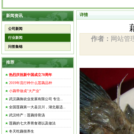
详情
新闻资讯
公司新闻
作者：
网站
行业新闻
问答集锦
推荐
热烈庆祝新中国成立70周年
2019年流行种什么莲藕品种
小藕带做成“大产业”
武汉藕御农业发展有限公司 专注...
全国莲藕第一大县汉川，湖北最适...
武汉特产：莲藕排骨汤
莲藕的七大养胃食谱以及做法
冬天吃藕很养生