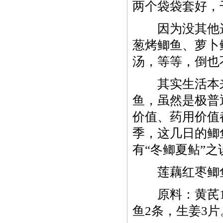
两个袋袋套好，
因为没其他选
葱烤鲫鱼、萝卜
汤，等等，倒也
其实生活本来
鱼，虽然是极普
价值、药用价值
季，这几日的鲫
有“冬鲫夏鲇”之
莲藕红枣鲫
原料：黄芪18克
鱼2条，生姜3片