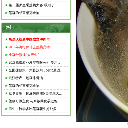
第二届师生采莲藕大赛”吸引了...
莲藕的相宜相克食物
热门
热烈庆祝新中国成立70周年
2019年流行种什么莲藕品种
小藕带做成“大产业”
武汉藕御农业发展有限公司 专注...
全国莲藕第一大县汉川，湖北最适...
武汉特产：莲藕排骨汤
莲藕的相宜相克食物
秋冬养生：抗衰防癌 8款美味藕大...
莲藕可做主食 与米饭同食易过饱
养生：秋季多吃莲藕花生好处多