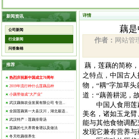
详情
新闻资讯
藕是
公司新闻
作者：
网站
行业新闻
问答集锦
藕，
莲藕
的简称，
推荐
之特点，中国古人
热烈庆祝新中国成立70周年
物，“耦”字加草
2019年流行种什么莲藕品种
道：“
藕善耕泥，
小藕带做成“大产业”
武汉藕御农业发展有限公司 专注...
中国人食用莲藕
全国莲藕第一大县汉川，湖北最适...
美名，诸如玉龙臂
武汉特产：莲藕排骨汤
能与其他食物调配
莲藕的七大养胃食谱以及做法
发现它兼有营养与
冬天吃藕很养生