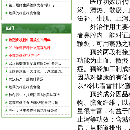
医疗功效历代中
第二届师生采莲藕大赛”吸引了...
渴、清热、散瘀、
莲藕的相宜相克食物
滋补、生肌、止泻
外治作用主要有
热门
者鼻腔内，能对证
热烈庆祝新中国成立70周年
皲裂，可用蒸熟之
2019年流行种什么莲藕品种
藕的两段相接之
小藕带做成“大产业”
功能为止血、散瘀
武汉藕御农业发展有限公司 专注...
症。藕经加工制成
全国莲藕第一大县汉川，湖北最适...
因藕对健康的有益作
武汉特产：莲藕排骨汤
以“冷比霜雪甘比
莲藕的相宜相克食物
藕的成分
因品
秋冬养生：抗衰防癌 8款美味藕大...
物、膳食纤维，以
莲藕可做主食 与米饭同食易过饱
量很丰富，有益于
养生：秋季多吃莲藕花生好处多
止泻等功效；含黏
后，从肠道排出，