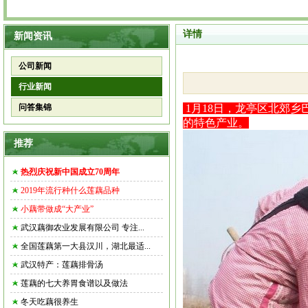
详情
新闻资讯
公司新闻
行业新闻
问答集锦
1月18日，龙亭区北郊
的特色产业。
推荐
热烈庆祝新中国成立70周年
2019年流行种什么莲藕品种
小藕带做成“大产业”
武汉藕御农业发展有限公司 专注...
全国莲藕第一大县汉川，湖北最适...
武汉特产：莲藕排骨汤
莲藕的七大养胃食谱以及做法
冬天吃藕很养生