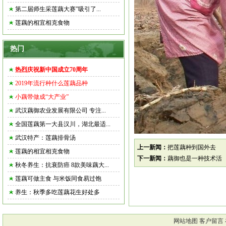
第二届师生采莲藕大赛”吸引了...
莲藕的相宜相克食物
热门
热烈庆祝新中国成立70周年
2019年流行种什么莲藕品种
小藕带做成“大产业”
武汉藕御农业发展有限公司 专注...
全国莲藕第一大县汉川，湖北最适...
武汉特产：莲藕排骨汤
上一新闻：
把莲藕种到国外去
莲藕的相宜相克食物
下一新闻：
藕御也是一种技术活
秋冬养生：抗衰防癌 8款美味藕大...
莲藕可做主食 与米饭同食易过饱
养生：秋季多吃莲藕花生好处多
网站地图
客户留言