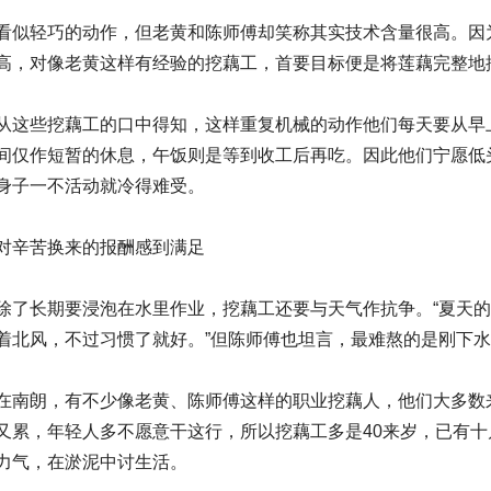
看似轻巧的动作，但老黄和陈师傅却笑称其实技术含量很高。因
高，对像老黄这样有经验的挖藕工，首要目标便是将莲藕完整地
从这些挖藕工的口中得知，这样重复机械的动作他们每天要从早
间仅作短暂的休息，午饭则是等到收工后再吃。因此他们宁愿低
身子一不活动就冷得难受。
对辛苦换来的报酬感到满足
除了长期要浸泡在水里作业，挖藕工还要与天气作抗争。“夏天
着北风，不过习惯了就好。”但陈师傅也坦言，最难熬的是刚下
在南朗，有不少像老黄、陈师傅这样的职业挖藕人，他们大多数
又累，年轻人多不愿意干这行，所以挖藕工多是40来岁，已有
力气，在淤泥中讨生活。