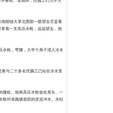
年开春前。这期间，挖藕工们几乎天
在南朗镇大茅北围那一眼望去尽是看
是拿着一支高压水枪，远远望去，他
压水枪，弯腰，大半个身子浸入冷水
。
但老黄与二十多名挖藕工已站在冷水里
的腰处。他将高压水枪放在肩头，一
水枪对准藕塘底部的淤泥冲水。水柱