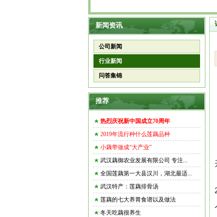
新闻资讯
公司新闻
行业新闻
问答集锦
推荐
热烈庆祝新中国成立70周年
2019年流行种什么莲藕品种
小藕带做成“大产业”
武汉藕御农业发展有限公司 专注...
全国莲藕第一大县汉川，湖北最适...
武汉特产：莲藕排骨汤
莲藕的七大养胃食谱以及做法
冬天吃藕很养生