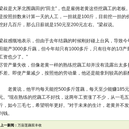
梁叔是大茅北围藕田的“田主”，也是雇佣老黄这些挖藕工的老板
是按照担数来计算一天的人工，一担就是100斤，目前挖一担的价
挖好几百斤，那么日薪就是150元至200元左右。”梁叔说。
梁叔感慨地表示，但由于去年结藕的时候刚好碰上台风，导致今
田能产3000多斤藕，但今年却只有1000多斤，只有往年的1/
工资也少了。”
尽管产量失收，但像老黄一样的熟练挖藕工却并没有流露出太多
不差。即使产量减少，按照他的劳动量，他还是能拿到较高的薪
老黄说，他平均每天能挖500多斤莲藕，每天至少能赚185元
元。“现在熟练的挖藕工不好找，这两年工资涨了不少，从一毛
斤，如今三毛七，希望明年更好。”对于未来的生计，老黄并不
到钱。
上一新闻：
万亩莲藕双丰收