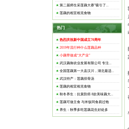
第二届师生采莲藕大赛”吸引了...
莲藕的相宜相克食物
热门
热烈庆祝新中国成立70周年
2019年流行种什么莲藕品种
小藕带做成“大产业”
武汉藕御农业发展有限公司 专注...
全国莲藕第一大县汉川，湖北最适...
武汉特产：莲藕排骨汤
莲藕的相宜相克食物
秋冬养生：抗衰防癌 8款美味藕大...
莲藕可做主食 与米饭同食易过饱
养生：秋季多吃莲藕花生好处多