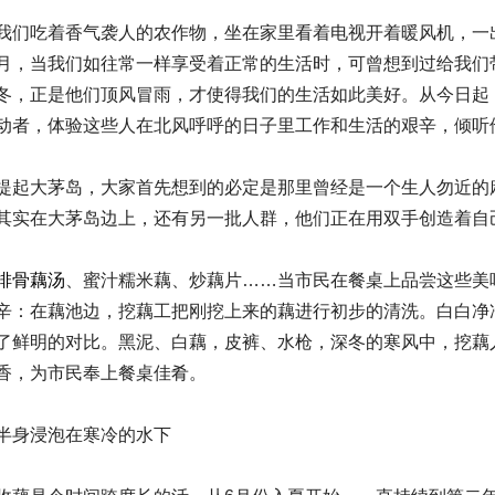
我们吃着香气袭人的农作物，坐在家里看着电视开着暖风机，一
月，当我们如往常一样享受着正常的生活时，可曾想到过给我们
冬，正是他们顶风冒雨，才使得我们的生活如此美好。从今日起
动者，体验这些人在北风呼呼的日子里工作和生活的艰辛，倾听
提起大茅岛，大家首先想到的必定是那里曾经是一个生人勿近的
其实在大茅岛边上，还有另一批人群，他们正在用双手创造着自
排骨藕汤
、蜜汁糯米藕、炒藕片……当市民在餐桌上品尝这些美
辛：在藕池边，挖藕工把刚挖上来的藕进行初步的清洗。白白净
了鲜明的对比。黑泥、白藕，皮裤、水枪，深冬的寒风中，挖藕
香，为市民奉上餐桌佳肴。
半身浸泡在寒冷的水下