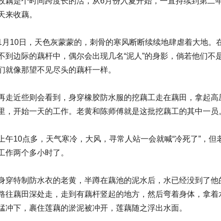
收藕是个时间跨度长的活，从6月份入夏开始，一直持续到第二
天来收藕。
1月10日，天色灰蒙蒙的，刺骨的寒风断断续续地肆虐着大地。
不到边际的藕杆中，偶尔会出现几名“泥人”的身影，倘若他们不
们就像那望不见尽头的藕杆一样。
再走近些则会看到，身穿橡胶防水服的挖藕工走在藕田，拿起高
里，开始一天的工作。老黄和陈师傅就是这批挖藕工的其中一员
上午10点多，天气寒冷，大风，寻常人站一会就喊“冷死了”，
工作两个多小时了。
身穿特制防水衣的老黄，半蹲在藕池的泥水后，水已经没到了他
路往藕田深处走，走到有藕杆竖起的地方，然后弯着身体，拿着
猛冲下，裹住莲藕的淤泥被冲开，莲藕随之浮出水面。