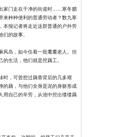
出家门走在干净的街道时……寒冬腊
带来种种便利的普通劳动者？数九寒
，本报记者将走近这群普通的户外劳
他们的故事。
麻风岛，如今住着一批耄耋老人。但
己的生活，他们就是挖藕工。
味时，可曾想过藕香背后的几多艰
净的藕，与他们全身是泥的身躯形成
人用自己的辛劳，从池中挖出缕缕藕