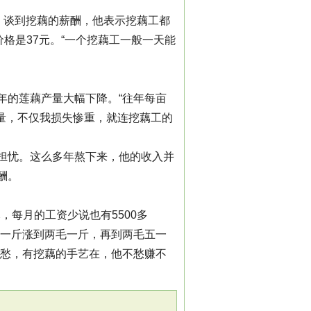
。谈到挖藕的薪酬，他表示挖藕工都
格是37元。“一个挖藕工一般一天能
年的莲藕产量大幅下降。“往年每亩
3产量，不仅我损失惨重，就连挖藕工的
担忧。这么多年熬下来，他的收入并
酬。
，每月的工资少说也有5500多
五一斤涨到两毛一斤，再到两毛五一
发愁，有挖藕的手艺在，他不愁赚不