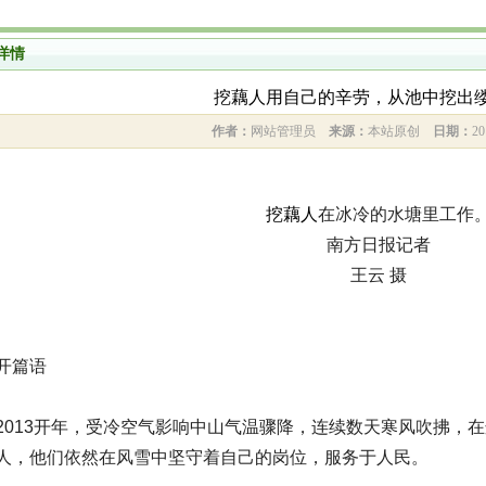
详情
挖藕人用自己的辛劳，从池中挖出
作者：
网站管理员
来源：
本站原创
日期：
20
挖藕人
在冰冷的水塘里工作
南方日报记者
王云 摄
开篇语
2013开年，受冷空气影响中山气温骤降，连续数天寒风吹拂，
人，他们依然在风雪中坚守着自己的岗位，服务于人民。