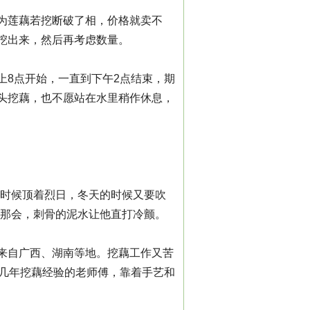
为莲藕若挖断破了相，价格就卖不
挖出来，然后再考虑数量。
上8点开始，一直到下午2点结束，期
头挖藕，也不愿站在水里稍作休息，
的时候顶着烈日，冬天的时候又要吹
水那会，刺骨的泥水让他直打冷颤。
来自广西、湖南等地。挖藕工作又苦
十几年挖藕经验的老师傅，靠着手艺和