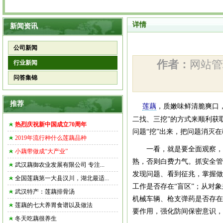
详情
新闻资讯
公司新闻
作者：
网站
行业新闻
问答集锦
推荐
莲藕
，质嫩味鲜清脆爽口
二找、三挖”的方式来顺利获
热烈庆祝新中国成立70周年
问题“挖”出来，把问题消灭
2019年流行种什么莲藕品种
一看，就是要全面观察，发
小藕带做成“大产业”
熟，否则白费力气。抓
安全管
武汉藕御农业发展有限公司 专注...
发现问题、看到征兆，掌握做
全国莲藕第一大县汉川，湖北最适...
工作是否存在“盲区”；从对
武汉特产：莲藕排骨汤
机械车辆、枪支弹药是否存在
莲藕的七大养胃食谱以及做法
要作用，强化防间保密意识，
冬天吃藕很养生