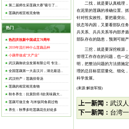
二找，就是要认真梳理，找
第二届师生采莲藕大赛”吸引了...
在泥里的莲藕的准确位置。抓
莲藕的相宜相克食物
针对性实效性。要把最突出、
状态等内因，又要看部队任务
热门
兵关系、兵兵关系等内部矛盾
部队存在的隐患，预测可能产
热烈庆祝新中国成立70周年
2019年流行种什么莲藕品种
三挖，就是要深挖根源，
小藕带做成“大产业”
管理工作存在的问题，也一定
武汉藕御农业发展有限公司 专注...
明，把整治问题的方法措施定
全国莲藕第一大县汉川，湖北最适...
理的总目标层层量化、细化，
科学发展。
武汉特产：莲藕排骨汤
莲藕的相宜相克食物
(来源:解放军报)
秋冬养生：抗衰防癌 8款美味藕大...
莲藕可做主食 与米饭同食易过饱
上一新闻：
武汉人
养生：秋季多吃莲藕花生好处多
下一新闻：
台湾一