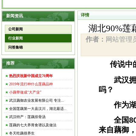
详情
新闻资讯
湖北90%
公司新闻
作者：
网站管
行业新闻
问答集锦
传说中
推荐
热烈庆祝新中国成立70周年
武汉拥有
2019年流行种什么莲藕品种
吗？
小藕带做成“大产业”
武汉藕御农业发展有限公司 专注...
作为湖北
全国莲藕第一大县汉川，湖北最适...
武汉特产：莲藕排骨汤
全国80
莲藕的七大养胃食谱以及做法
来自
藕御
冬天吃藕很养生