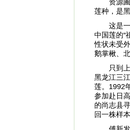
资源圃中
莲种，是
这是一种
中国莲的“
性状未受
鹅掌楸、北
只到上世
黑龙江三
莲。199
参加赴日
的尚志县
回一株样本
傅新发回