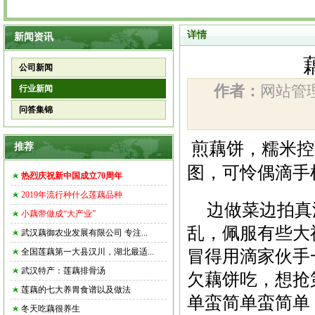
详情
新闻资讯
公司新闻
作者：
网站
行业新闻
问答集锦
煎藕饼
，糯米控
推荐
图，可怜偶滴手
热烈庆祝新中国成立70周年
2019年流行种什么莲藕品种
边做菜边拍真
小藕带做成“大产业”
乱，佩服有些大
武汉藕御农业发展有限公司 专注...
冒得用滴家伙手
全国莲藕第一大县汉川，湖北最适...
武汉特产：莲藕排骨汤
欠
藕饼
吃，想抢
莲藕的七大养胃食谱以及做法
单蛮简单蛮简单
冬天吃藕很养生