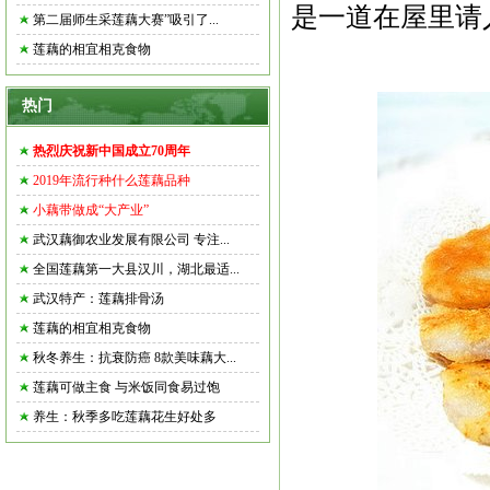
是一道在屋里请
第二届师生采莲藕大赛”吸引了...
莲藕的相宜相克食物
热门
热烈庆祝新中国成立70周年
2019年流行种什么莲藕品种
小藕带做成“大产业”
武汉藕御农业发展有限公司 专注...
全国莲藕第一大县汉川，湖北最适...
武汉特产：莲藕排骨汤
莲藕的相宜相克食物
秋冬养生：抗衰防癌 8款美味藕大...
莲藕可做主食 与米饭同食易过饱
养生：秋季多吃莲藕花生好处多