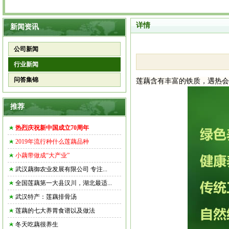
详情
新闻资讯
公司新闻
行业新闻
问答集锦
莲藕
含有丰富的铁质，遇热会
推荐
热烈庆祝新中国成立70周年
2019年流行种什么莲藕品种
小藕带做成“大产业”
武汉藕御农业发展有限公司 专注...
全国莲藕第一大县汉川，湖北最适...
武汉特产：莲藕排骨汤
莲藕的七大养胃食谱以及做法
冬天吃藕很养生