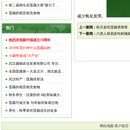
第二届师生采莲藕大赛”吸引了...
莲藕的相宜相克食物
减少氧化发黑。
上一新闻：
秋天多吃莲藕养脾胃
热门
下一新闻：
六类人群易多吃鲜藕
热烈庆祝新中国成立70周年
2019年流行种什么莲藕品种
小藕带做成“大产业”
武汉藕御农业发展有限公司 专注...
全国莲藕第一大县汉川，湖北最适...
武汉特产：莲藕排骨汤
莲藕的相宜相克食物
秋冬养生：抗衰防癌 8款美味藕大...
莲藕可做主食 与米饭同食易过饱
养生：秋季多吃莲藕花生好处多
网站地图
客户留言