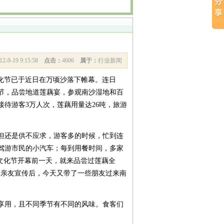
12-9-19 9:15:58
点击：
4606
属于：
行业新闻
化节
已于近日在万顷沙落下帷幕。连日
节，品尝地道莲藕宴，参观南沙湿地和百
待游客3万人次，莲藕用量达26吨，旅游
但还是供不应求，游客多的时候，忙到连
驾游市民的小汽车；每到用餐时间，多家
文化节
开幕前一天，就来品尝过莲藕全
跟亲友宣传后，今天又带了一些朋友过来南
享用，且不同季节有不同的风味。食客们