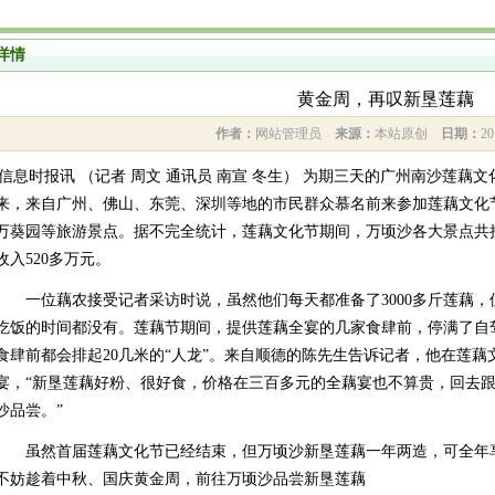
详情
黄金周，再叹新垦莲藕
作者：
网站管理员
来源：
本站原创
日期：
20
信息时报讯 （记者 周文 通讯员 南宣 冬生） 为期三天的广州
南沙莲藕文
来，来自广州、佛山、东莞、深圳等地的市民群众慕名前来参加莲藕文化
万葵园等旅游景点。据不完全统计，莲藕文化节期间，万顷沙各大景点共接
收入520多万元。
一位藕农接受记者采访时说，虽然他们每天都准备了3000多斤莲藕，
吃饭的时间都没有。莲藕节期间，提供莲藕全宴的几家食肆前，停满了自
食肆前都会排起20几米的“人龙”。来自顺德的陈先生告诉记者，他在
莲藕
宴，“新垦莲藕好粉、很好食，价格在三百多元的全藕宴也不算贵，回去
沙品尝。”
虽然首届
莲藕
文化节已经结束，但万顷沙新垦莲藕一年两造，可全年
不妨趁着中秋、国庆黄金周，前往万顷沙品尝新垦莲藕