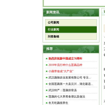
新闻资讯
公司新闻
行业新闻
问答集锦
推荐
热烈庆祝新中国成立70周年
2019年流行种什么莲藕品种
小藕带做成“大产业”
武汉藕御农业发展有限公司 专注...
全国莲藕第一大县汉川，湖北最适...
武汉特产：莲藕排骨汤
莲藕的七大养胃食谱以及做法
冬天吃藕很养生