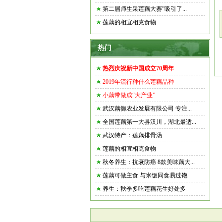
第二届师生采莲藕大赛”吸引了...
莲藕的相宜相克食物
热门
热烈庆祝新中国成立70周年
2019年流行种什么莲藕品种
小藕带做成“大产业”
武汉藕御农业发展有限公司 专注...
全国莲藕第一大县汉川，湖北最适...
武汉特产：莲藕排骨汤
莲藕的相宜相克食物
秋冬养生：抗衰防癌 8款美味藕大...
莲藕可做主食 与米饭同食易过饱
养生：秋季多吃莲藕花生好处多