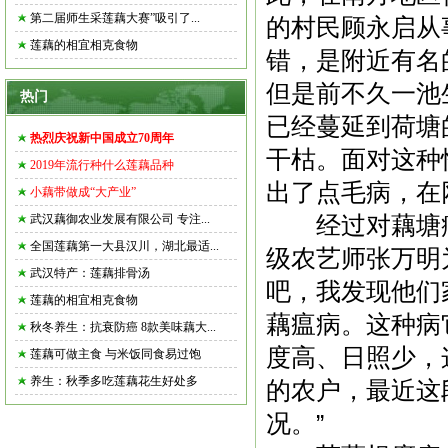
第二届师生采莲藕大赛”吸引了...
的村民顾永启从
莲藕的相宜相克食物
错，是附近有名
但是前不久一池
热门
已经蔓延到荷塘
热烈庆祝新中国成立70周年
干枯。面对这种
2019年流行种什么莲藕品种
出了点毛病，在
小藕带做成“大产业”
经过对
藕塘
武汉藕御农业发展有限公司 专注...
全国莲藕第一大县汉川，湖北最适...
级农艺师张万明
武汉特产：莲藕排骨汤
吧，我发现他们
莲藕的相宜相克食物
藕瘟病
。这种病
秋冬养生：抗衰防癌 8款美味藕大...
度高、日照少，
莲藕可做主食 与米饭同食易过饱
养生：秋季多吃莲藕花生好处多
的农户，最近这
况。”