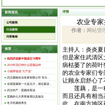
详情
新闻资讯
农业专家
公司新闻
作者：
网站
行业新闻
问答集锦
主持人：炎炎夏
推荐
但是家住武清区
热烈庆祝新中国成立70周年
病枯萎了的荷叶
2019年流行种什么莲藕品种
的农业专家们专
小藕带做成“大产业”
武汉藕御农业发展有限公司 专注...
让顾永启舒心了
全国莲藕第一大县汉川，湖北最适...
莲
藕，是一
武汉特产：莲藕排骨汤
而且还具有相当
莲藕的七大养胃食谱以及做法
此，在南方地区
冬天吃藕很养生