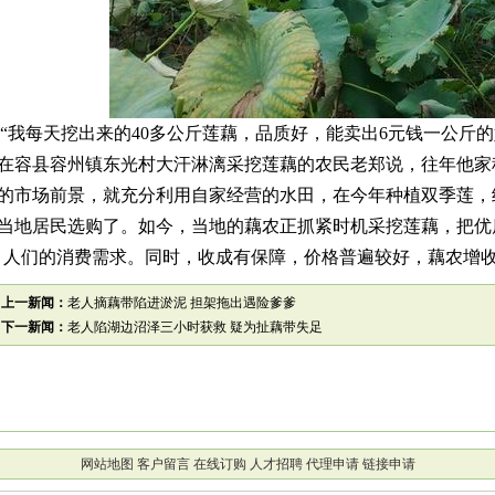
“我每天挖出来的40多公斤莲藕，品质好，能卖出6元钱一公斤的
在容县容州镇东光村大汗淋漓采挖莲藕的农民老郑说，往年他家
的市场前景，就充分利用自家经营的水田，在今年种植双季莲，
当地居民选购了。如今，当地的藕农正抓紧时机采挖莲藕，把优
人们的消费需求。同时，收成有保障，价格普遍较好，藕农增收
上一新闻：
老人摘藕带陷进淤泥 担架拖出遇险爹爹
下一新闻：
老人陷湖边沼泽三小时获救 疑为扯藕带失足
网站地图
客户留言
在线订购
人才招聘
代理申请
链接申请