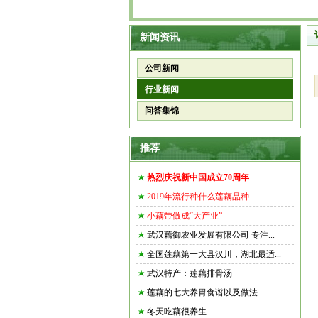
新闻资讯
公司新闻
行业新闻
问答集锦
推荐
热烈庆祝新中国成立70周年
2019年流行种什么莲藕品种
小藕带做成“大产业”
武汉藕御农业发展有限公司 专注...
全国莲藕第一大县汉川，湖北最适...
武汉特产：莲藕排骨汤
莲藕的七大养胃食谱以及做法
冬天吃藕很养生