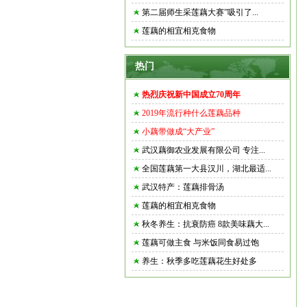
第二届师生采莲藕大赛”吸引了...
莲藕的相宜相克食物
热门
热烈庆祝新中国成立70周年
2019年流行种什么莲藕品种
小藕带做成“大产业”
武汉藕御农业发展有限公司 专注...
全国莲藕第一大县汉川，湖北最适...
武汉特产：莲藕排骨汤
莲藕的相宜相克食物
秋冬养生：抗衰防癌 8款美味藕大...
莲藕可做主食 与米饭同食易过饱
养生：秋季多吃莲藕花生好处多