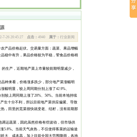
源
2-7-26 20:45:27
点击：
4940
属于：
行业新闻
分农产品价格起伏。交易量方面：蔬菜、果品增幅
食品稳中有升，果品价格较为平稳，荤食品价格稍
）的生产，近期地产菜上市量较前期明显减少，
从分类品种来看，价格涨多跌少，部分地产菜涨幅明
涨幅明显，较上周同期分别上涨了42.9%、
分别较上周同期上涨了20%、50%。当前本地持续
植产生十分不利，所以目前地产菜供应偏紧、导致
天热，田里的苋菜很快就变老、结籽，没有前期那
。
地调运蔬菜，因此虽然价格有些波动，但市场供
上涨5.8%。当前天气炎热，不仅使得客菜的运输途
损耗大、成本高，加上目前全国大范围降雨，各地