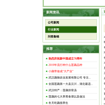
新闻资讯
公司新闻
行业新闻
问答集锦
推荐
热烈庆祝新中国成立70周年
2019年流行种什么莲藕品种
小藕带做成“大产业”
武汉藕御农业发展有限公司 专注...
全国莲藕第一大县汉川，湖北最适...
武汉特产：莲藕排骨汤
莲藕的七大养胃食谱以及做法
冬天吃藕很养生