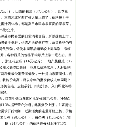
/公斤），山西的包菜（0.7元/公斤）、四季豆
充足。本周河北的西红柿大量上市了，价格较为平
是蜜汁西红柿，都是夏日市民非常喜爱的家常菜，
5元/公斤。
是深受市民喜爱的日常消暑食品，所以莲藕上市，
仍将处于低谷，供需矛盾仍然存在，蔬菜价格仍有
面势头强劲，促使本周果品销量较上周暴涨，涨幅
趋升，各种西瓜的价格平均每斤上涨一毛左右。目
、浙江花皮瓜（1.6元/公斤）、地产麒麟瓜（3.2
麟瓜又甜又嫩吃口最好，花皮瓜价格实惠，无籽瓜则
有两种桃最受消费者偏爱，一种是山东蒙阴桃，肉
少，收购价走高，所以今年的批发价较去年同期上
其形美色艳、皮韧易剥、肉细汁多、入口即化等特
量很好。
，目前生鲜白条猪的批发价20元/公斤、冷鲜白
涨幅1.3%,据经营户介绍，此番蛋价上涨，主要是进
禽需求开始增加，近期活禽的走量开始上扬，价格
老母鸡（28元/公斤）、白条鸡（11元/公斤）,较
斤）、鹅（24元/公斤）的价格也分别上涨了10%、