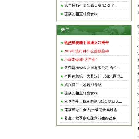
第二届师生采莲藕大赛”吸引了...
莲藕的相宜相克食物
热门
热烈庆祝新中国成立70周年
2019年流行种什么莲藕品种
小藕带做成“大产业”
武汉藕御农业发展有限公司 专注...
全国莲藕第一大县汉川，湖北最适...
武汉特产：莲藕排骨汤
莲藕的相宜相克食物
秋冬养生：抗衰防癌 8款美味藕大...
莲藕可做主食 与米饭同食易过饱
养生：秋季多吃莲藕花生好处多