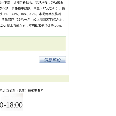
价格并不高，近期蛋价抬头、需求增加，带动家禽
季不淡，价格稳中趋跌。草鱼（12元/公斤）、鳊
1%、3.5%、16%、3.2%。本周虾类交易活
罗氏沼虾（32元/公斤）较上周回落了6%左右。
分以上青虾为例，本周批发平均价105元/公
问:北京盈科（武汉）律师事务所