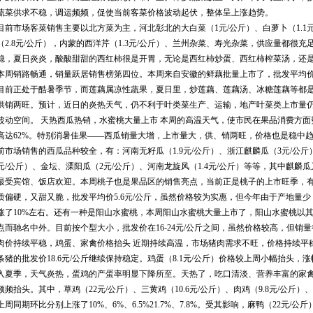
蔬菜供求不稳，调运频频，促使当前客菜价格波动起伏，整体呈上涨趋势。
目前市场客菜销售主要以北方菜为主，河北彰北的大白菜（1元/公斤）、白萝卜（1.1元
（2.8元/公斤），内蒙的西洋芹（1.3元/公斤）、兰州杂菜、寿光杂菜，供应量都很
稳，夏日炎炎，酸酸甜甜的西红柿很是开胃，无论是西红柿炒蛋、西红柿榨菜汤，还
本周销路畅通，销量跃居销售榜第四位。本周来自安徽的鲜藕批量上市了，批发平均价
目前正处于酷暑季节，而莲藕属凉性蔬果，夏日里，炒莲藕、莲藕汤、冰糖莲藕等都
供销两旺。预计，近日的炎热天气，仍不利于叶类菜生产、运输，地产叶菜类上市量
波动空间。 天热西瓜热销，水蜜桃大量上市 本周的高温天气，使市民在果品消费方
高达62%。特别消暑佳果——西瓜销量大增，上市量大，供、销两旺，价格也是稳中
前市场销售的西瓜品种较全，有：河南无籽瓜（1.9元/公斤）、浙江麒麟瓜（3元/公斤）
元/公斤）、金坛、溧阳瓜（2元/公斤）、河南龙旋风（1.4元/公斤）等等，其中麒
最受宾馆、饭店欢迎。本周桃子也是果品区的销售亮点，当前正是桃子的上市旺季，
质偏硬，又甜又脆，批发平均价5.6元/公斤，虽然价格较为实惠，但今年由于产地量
涨了10%左右。还有一种是阳山水蜜桃，本周阳山水蜜桃大量上市了，阳山水蜜桃以
点而驰名中外。目前按个型大小，批发价在16-24元/公斤之间，虽然价格较高，但销
肉价持续平稳，鸡蛋、家禽价格抬头 近期持续高温，市场猪肉需求不旺，价格持续平稳
条猪的批发价18.6元/公斤继续保持稳定。鸡蛋（8.1元/公斤）价格较上周小幅抬头，
入夏季，天气炎热，蛋鸡的产蛋率明显下降所至。天热了，吃口清淡、营养丰富的家
频频抬头。其中，草鸡（22元/公斤）、三黄鸡（10.6元/公斤）、肉鸡（9.8元/公斤）、
上周同期环比分别上涨了10%、6%、6.5%21.7%、7.8%。受其影响，麻鸭（22元/公