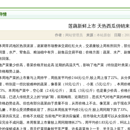
详情
莲藕新鲜上市 天热西瓜俏销来
作者：
网站管理员
来源：
本站原创
日期：
201
本周常武地区热浪滚滚，凌家塘市场整体交易红红火火，交易量较上周有所回升，部
明显，水产、荤食品、粮油稳中有升，副食品交易平稳；价格方面：蔬菜、水产、副
有回落。
地产菜量少价高，香菜价格开始走高 近期的高温天气，影响了地产菜（特别是叶类菜
价格顺势上扬。
本周地产菜的上市量与上周持平，周批发平均价2.64元/公斤,较上周上涨了22%。
显，特别是一些比较难种的蔬菜，像香菜（10元/公斤）、小葱（5元/公斤），本周价格
25%。本周地产菜中，空心菜（2.4元/公斤）、菜瓜（3元/公斤）也是量少价高，价格
高温，已进入传统意义上的“伏缺”期，前期梅雨、近期烈日，恶劣天气对地产菜的种
价格趋势走高。但也有部分蔬菜由于质量不佳，从而价格上不去。像苋菜，由于现在
么嫩，不那么受消费都欢迎了，所以本周批发平均价2元/公斤,较上周同期下跌了33%
客菜供应充足，价格不太稳定 当前地产叶菜供应偏紧，但市场化大流通可以从全国各
应完全不成问题。本周客菜上市量较上周同期增长27%，周平均价1.83元/公斤，环比
中的保鲜成本上涨，而且烂菜现象较平常严重。许多蔬菜放上一天、半天马上焉了，