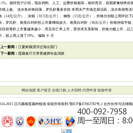
9.1%。据经营户介绍，现在饲料、人工、运费价格都高，相对而言，前期家禽销售
价格上扬。 淡水鱼价格回落，罗氏虾量多价跌 本周水产市场交易活跃，淡水鱼销售淡
鱼（14元/公斤）、灰鲢（10.5元/公斤）、鲫鱼（15元/公斤），价格分别较上周环比下跌1
跃，罗氏虾、南美白对虾的上市量继续放大。南美白对虾（38元/公斤）价格持续平稳、
但目前青虾上市量越来越小，而且伤亡率上升，受供求关系影响，价格大幅上升，以三公
斤，较上周上涨了19%。 编辑 十 方
上一新闻：
江夏鲜藕漂洋过海出国门
下一新闻：
莲藕食疗方养胃健脾补血润肤
网站地图
客户留言
在线订购
人才招聘
代理申请
链接申请
014-2015 汉川藕御莲藕种植场 保留所有权利
鄂ICP备07002782号-1
合作伙伴与法律顾