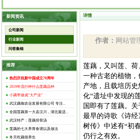
详情
新闻资讯
公司新闻
作者：
网站
行业新闻
问答集锦
莲藕，又叫莲、荷
推荐
一种古老的植物，
热烈庆祝新中国成立70周年
产地，且载培历史悠
2019年流行种什么莲藕品种
化”遗址中发现的莲藕
小藕带做成“大产业”
武汉藕御农业发展有限公司 专注...
国即有了莲藕。关
全国莲藕第一大县汉川，湖北最适...
最早的诗歌《诗经
武汉特产：莲藕排骨汤
树传》中述有“初
莲藕的七大养胃食谱以及做法
仍行之有效。
冬天吃藕很养生