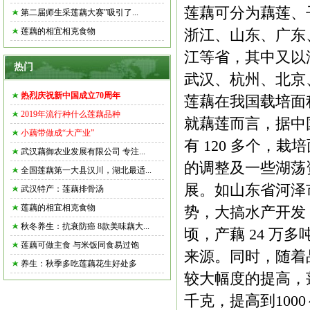
莲藕可分为藕莲、
第二届师生采莲藕大赛”吸引了...
莲藕的相宜相克食物
浙江、山东、广东
江等省，其中又以
热门
武汉、杭州、北京
热烈庆祝新中国成立70周年
莲藕在我国载培面
2019年流行种什么莲藕品种
就藕莲而言，据中
小藕带做成“大产业”
有 120 多个，
武汉藕御农业发展有限公司 专注...
的调整及一些湖荡
全国莲藕第一大县汉川，湖北最适...
展。如山东省河泽
武汉特产：莲藕排骨汤
莲藕的相宜相克食物
势，大搞水产开发，发
秋冬养生：抗衰防癌 8款美味藕大...
顷，产藕 24 
莲藕可做主食 与米饭同食易过饱
来源。同时，随着
养生：秋季多吃莲藕花生好处多
较大幅度的提高，莲藕产
千克，提高到100