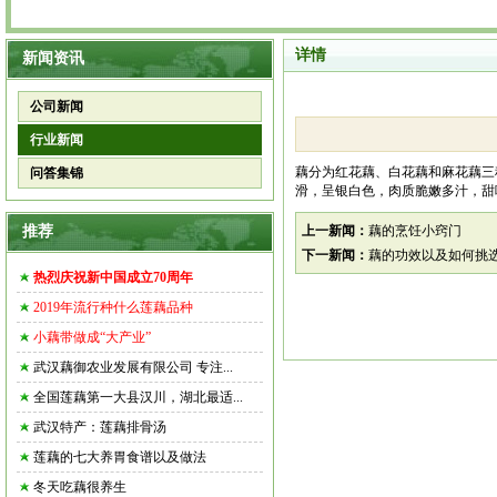
详情
新闻资讯
公司新闻
行业新闻
藕分为红花藕、白花藕和麻花藕三
问答集锦
滑，呈银白色，肉质脆嫩多汁，甜
推荐
上一新闻：
藕的烹饪小窍门
下一新闻：
藕的功效以及如何挑
热烈庆祝新中国成立70周年
2019年流行种什么莲藕品种
小藕带做成“大产业”
武汉藕御农业发展有限公司 专注...
全国莲藕第一大县汉川，湖北最适...
武汉特产：莲藕排骨汤
莲藕的七大养胃食谱以及做法
冬天吃藕很养生