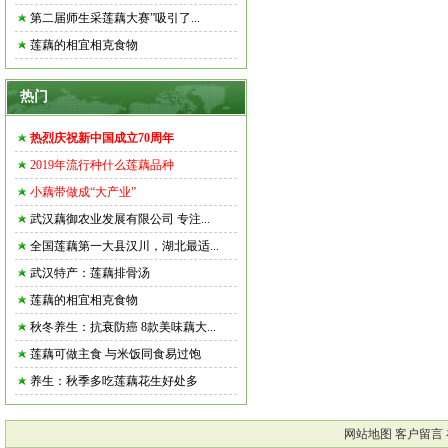
第二届师生采莲藕大赛”吸引了...
莲藕的相宜相克食物
热门
热烈庆祝新中国成立70周年
2019年流行种什么莲藕品种
小藕带做成“大产业”
武汉藕御农业发展有限公司 专注...
全国莲藕第一大县汉川，湖北最适...
武汉特产：莲藕排骨汤
莲藕的相宜相克食物
秋冬养生：抗衰防癌 8款美味藕大...
莲藕可做主食 与米饭同食易过饱
养生：秋季多吃莲藕花生好处多
网站地图
客户留言