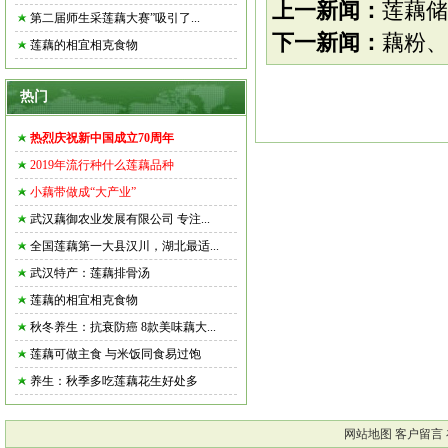
上一新闻：
莲藕储
第二届师生采莲藕大赛”吸引了...
下一新闻：
藕粉、
莲藕的相宜相克食物
热门
热烈庆祝新中国成立70周年
2019年流行种什么莲藕品种
小藕带做成“大产业”
武汉藕御农业发展有限公司 专注...
全国莲藕第一大县汉川，湖北最适...
武汉特产：莲藕排骨汤
莲藕的相宜相克食物
秋冬养生：抗衰防癌 8款美味藕大...
莲藕可做主食 与米饭同食易过饱
养生：秋季多吃莲藕花生好处多
网站地图
客户留言