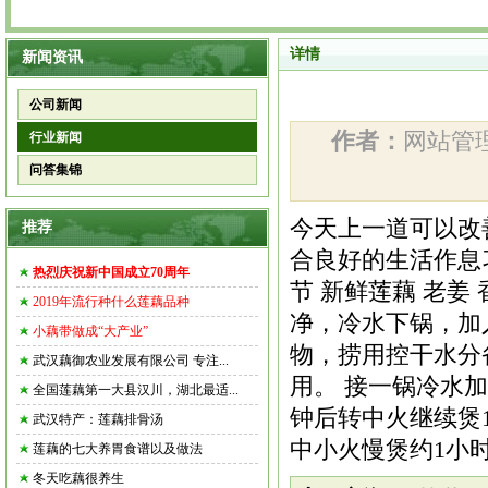
详情
新闻资讯
公司新闻
作者：
网站
行业新闻
问答集锦
今天上一道可以改
推荐
合良好的生活作息
热烈庆祝新中国成立70周年
节 新鲜莲藕 老姜 
2019年流行种什么莲藕品种
净，冷水下锅，加
小藕带做成“大产业”
物，捞用控干水分
武汉藕御农业发展有限公司 专注...
用。 接一锅冷水
全国莲藕第一大县汉川，湖北最适...
钟后转中火继续煲
武汉特产：莲藕排骨汤
中小火慢煲约1小
莲藕的七大养胃食谱以及做法
冬天吃藕很养生