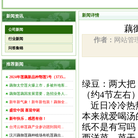
新闻详情
新闻资讯
藕
公司新闻
作者：
网站
行业新闻
问答集锦
推荐新闻
2024年莲藕新品种鄂莲5号（3735...
绿豆：两大把（
藕御太空莲火爆上市，多被外地客...
（约4节左右）
藕御莲藕因发展需要，急招业务人...
新年新气象！新年新包装！藕御全...
近日冷冷热热
盛世中国 喜迎华诞
本来就爱喝汤
新年快乐，感恩有你！
纸不是有写吗
台湾云林莲藕产业参访团到我司...
西洋菜、菜干
汉川藕御莲藕种植场有机莲藕出...