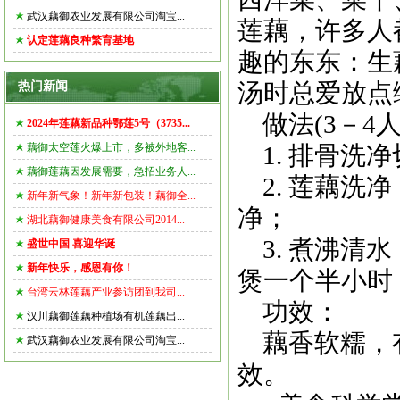
武汉藕御农业发展有限公司淘宝...
莲藕，许多人
认定莲藕良种繁育基地
趣的东东：生
汤时总爱放点
热门新闻
做法(3－4人
2024年莲藕新品种鄂莲5号（3735...
藕御太空莲火爆上市，多被外地客...
1. 排骨洗
藕御莲藕因发展需要，急招业务人...
2. 莲藕洗
新年新气象！新年新包装！藕御全...
净；
湖北藕御健康美食有限公司2014...
3. 煮沸清
盛世中国 喜迎华诞
新年快乐，感恩有你！
煲一个半小时
台湾云林莲藕产业参访团到我司...
功效：
汉川藕御莲藕种植场有机莲藕出...
藕香软糯，有
武汉藕御农业发展有限公司淘宝...
效。