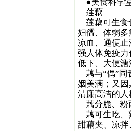
●美食科学
莲藕
莲藕可生食也
妇孺、体弱多
凉血、通便止
强人体免疫力
低下、大便溏
藕与“偶”同
姻美满；又因
清廉高洁的人
藕分脆、粉
藕可生吃、熟
甜藕夹、凉拌