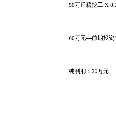
50万斤
藕
挖工 X 0
60万元—前期投资3
纯利润：20万元