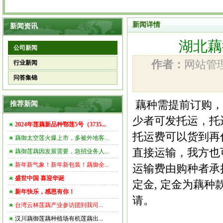
新闻详情
新闻资讯
湖北藕
公司新闻
作者：
网站
行业新闻
问答集锦
藕种
需提前订购，
推荐新闻
少者可发托运，托运
2024年莲藕新品种鄂莲5号（3735...
托运费可以货到再
藕御太空莲火爆上市，多被外地客...
直接运输，我方也
藕御莲藕因发展需要，急招业务人...
新年新气象！新年新包装！藕御全...
运输费由购种者承
盛世中国 喜迎华诞
定金, 定金为
藕种
新年快乐，感恩有你！
请。
台湾云林莲藕产业参访团到我司...
汉川藕御莲藕种植场有机莲藕出...