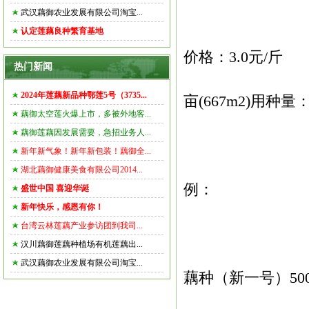
武汉藕御农业发展有限公司淘宝...
认定莲藕良种繁育基地
价格：3.0元/斤
热门新闻
2024年莲藕新品种鄂莲5号（3735...
亩(667m2)用种量：
藕御太空莲火爆上市，多被外地客...
藕御莲藕因发展需要，急招业务人...
新年新气象！新年新包装！藕御全...
湖北藕御健康美食有限公司2014...
例：
盛世中国 喜迎华诞
新年快乐，感恩有你！
台湾云林莲藕产业参访团到我司...
汉川藕御莲藕种植场有机莲藕出...
武汉藕御农业发展有限公司淘宝...
藕种
（新一号）500斤 