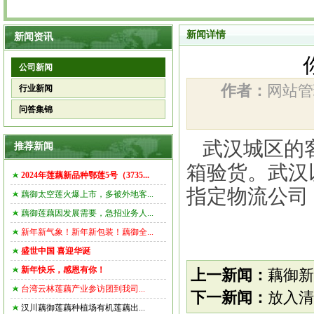
新闻详情
新闻资讯
公司新闻
作者：
网站
行业新闻
问答集锦
武汉城区的
推荐新闻
箱验货。武汉
2024年莲藕新品种鄂莲5号（3735...
指定物流公司
藕御太空莲火爆上市，多被外地客...
藕御莲藕因发展需要，急招业务人...
新年新气象！新年新包装！藕御全...
藕御网
盛世中国 喜迎华诞
新年快乐，感恩有你！
上一新闻：
藕御新
台湾云林莲藕产业参访团到我司...
下一新闻：
放入清
汉川藕御莲藕种植场有机莲藕出...