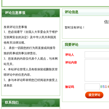
评论信息
评论注意事项
信
发表评论注意事项
暂时没有评论！
1
、您必须遵守《全国人大常委会关于维护
互联网安全的决定》及中华人民共和国其
他有关法律法规。
我要评论
2
、
承担一切因您的行为而直接或间接导
致的民事或刑事法律责任。
评论人
3
、您发表的内容仅代表个人观点，与本网
评论内容
站无关。
4
、本站评论管理人员有权保留或删除其管
辖评论中的任意内容。
5
、参与本评论即表明您已经阅读并接受上
述条款
验证码
联系我们