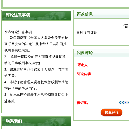
评论信息
评论注意事项
信
发表评论注意事项
暂时没有评论！
1
、您必须遵守《全国人大常委会关于维护
互联网安全的决定》及中华人民共和国其
他有关法律法规。
我要评论
2
、
承担一切因您的行为而直接或间接导
致的民事或刑事法律责任。
评论人
3
、您发表的内容仅代表个人观点，与本网
评论内容
站无关。
4
、本站评论管理人员有权保留或删除其管
辖评论中的任意内容。
5
、参与本评论即表明您已经阅读并接受上
述条款
验证码
联系我们