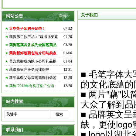
关于我们
网站公告
详情>>
太空莲子团购开始啦！
07-22
藕御第二款产品：“藕御祝英薹
01-20
藕御莲藕具备成为全国莲藕品
03-28
藕御新鲜莲藕包装介绍与卖点
01-06
恭喜藕御成为以下公司礼品提
01-04
藕御商标注册受法律保护
12-31
■ 毛笔字体
新年孝敬父母首选藕御新鲜莲
12-28
的文化底蕴的
藕御“2013年有奖征集广告语
12-20
■ 两片"藕"
大众了解到品
站内搜索
■ 品牌英文呈
缺，更使log
联系我们
■ logo以