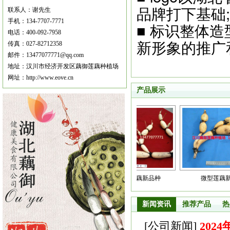
品牌打下基础;
联系人：谢先生
手机：134-7707-7771
■ 标识整体
电话：400-092-7958
新形象的推广
传真：027-82712358
邮件：13477077771@qq.com
地址：汉川市经济开发区藕御莲藕种植场
网址：http://www.eove.cn
产品展示
新一号莲藕新品种
鄂莲一号莲藕新品种
微型莲藕新品种
新闻资讯
推荐产品
热
[
公司新闻
]
202