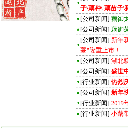
子\藕种\ 藕苗子\
[
公司新闻
]
藕御
[
公司新闻
]
藕御
[
公司新闻
]
新年
薹”隆重上市！
[
公司新闻
]
湖北
[
公司新闻
]
盛世
[
行业新闻
]
热烈
[
公司新闻
]
新年
[
行业新闻
]
201
[
行业新闻
]
小藕带