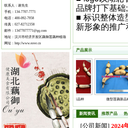
品牌打下基础;
联系人：谢先生
手机：134-7707-7771
■ 标识整体
电话：400-092-7958
新形象的推广
传真：027-82712358
邮件：13477077771@qq.com
地址：汉川市经济开发区藕御莲藕种植场
网址：http://www.eove.cn
产品展示
一号莲藕新品种
鄂莲一号莲藕新品种
微型莲藕新品种
新闻资讯
推荐产品
热
[
公司新闻
]
202