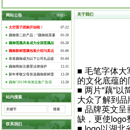
关于我们
网站公告
详情>>
太空莲子团购开始啦！
07-22
藕御第二款产品：“藕御祝英薹
01-20
藕御莲藕具备成为全国莲藕品
03-28
藕御新鲜莲藕包装介绍与卖点
01-06
恭喜藕御成为以下公司礼品提
01-04
藕御商标注册受法律保护
12-31
■ 毛笔字体
新年孝敬父母首选藕御新鲜莲
12-28
的文化底蕴的
藕御“2013年有奖征集广告语
12-20
■ 两片"藕"
大众了解到品
站内搜索
■ 品牌英文呈
缺，更使log
联系我们
■ logo以