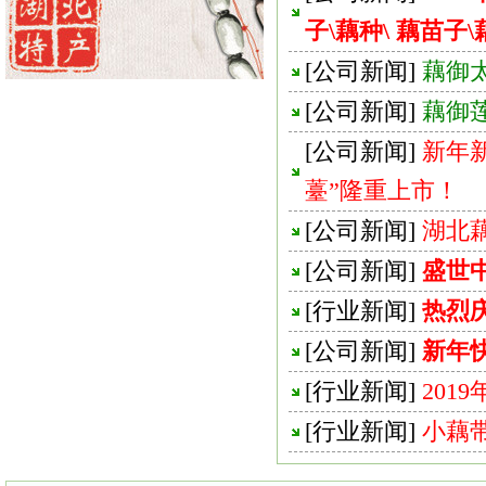
子\藕种\ 藕苗子\
[
公司新闻
]
藕御
[
公司新闻
]
藕御
[
公司新闻
]
新年
薹”隆重上市！
[
公司新闻
]
湖北
[
公司新闻
]
盛世
[
行业新闻
]
热烈
[
公司新闻
]
新年
[
行业新闻
]
201
[
行业新闻
]
小藕带